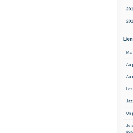
20
20
Lien
Ma 
Au 
Au m
Les
Jaz
Un p
Je 
soi