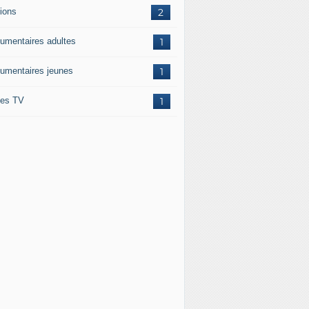
tions
2
umentaires adultes
1
umentaires jeunes
1
ies TV
1