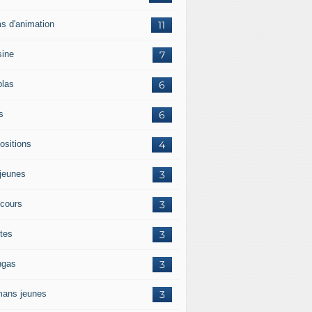
ms d'animation
11
sine
7
blas
6
s
6
ositions
4
jeunes
3
cours
3
tes
3
gas
3
ans jeunes
3