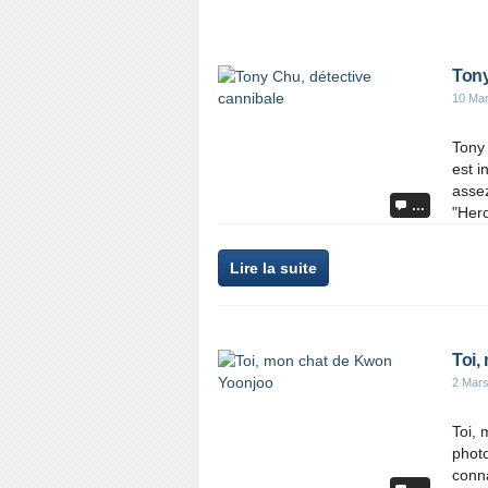
Tony
10 Ma
Tony
est i
assez
…
"Hero
Lire la suite
Toi,
2 Mar
Toi,
photo
conna