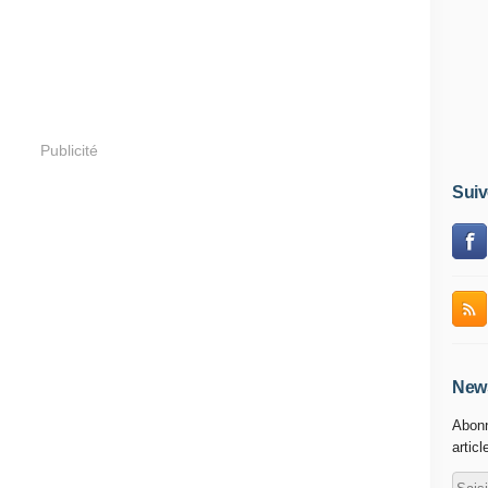
Publicité
Suiv
News
Abonn
articl