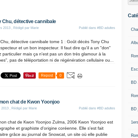
Caté
 Chu, détective cannibale
rs 2013
, Rédigé par Marie
Publié dans
#BD adultes
Cha
 Chu, détective cannibale tome 1 : Goût décès Tony Chu
Alb
nspecteur et un bon inspecteur. Il faut dire qu'il a un "don"
 particulier mais ça n'est pas un don très glamour à la
Rom
es", pas de téléportation ni de régénération cellulaire ou...
Esc
Repost
0
BD 
Rom
 mon chat de Kwon Yoonjoo
s 2013
, Rédigé par Marie
Publié dans
#BD adultes
BD 
 mon chat de Kwon Yoonjoo Zulma, 2006 Kwon Yoonjoo est
1er
graphe et graphiste d'origine coréenne. Elle s'est fait
itre grâce au journal de Snowcat, un site où elle publie
Rom