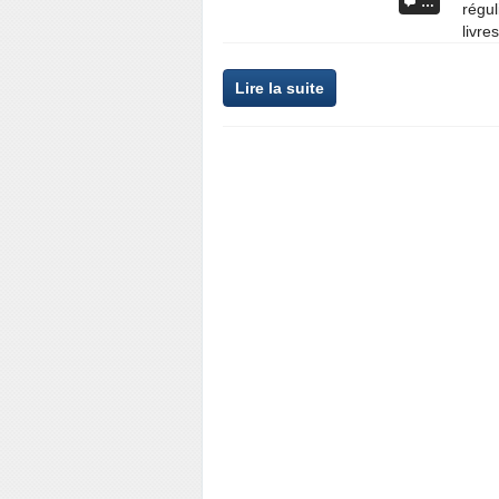
…
régul
livres
Lire la suite