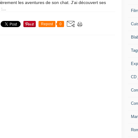
ièrement les aventures de son chat. J'ai découvert ses
 :...
Fil
Cui
Repost
0
Bla
Tag
Exp
CD 
Con
Con
Man
Rom