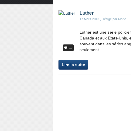
Luther
17 Mars 2013
, Rédigé par Marie
Luther est une série polici
Canada et aux Etats-Unis, 
souvent dans les séries angl
…
seulement...
Lire la suite