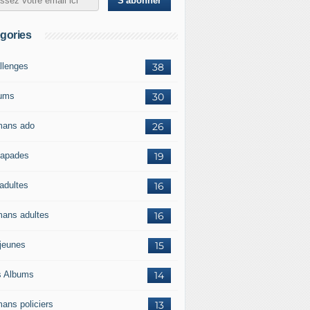
gories
llenges
38
ums
30
ans ado
26
apades
19
adultes
16
ans adultes
16
jeunes
15
s Albums
14
ans policiers
13