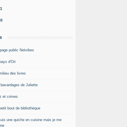
11
10
s
page public Netvibes
pays d'Ori
ilieu des livres
 bavardages de Juliette
z et crimes
etit bout de bibliothèque
suis une quiche en cuisine mais je me
gne