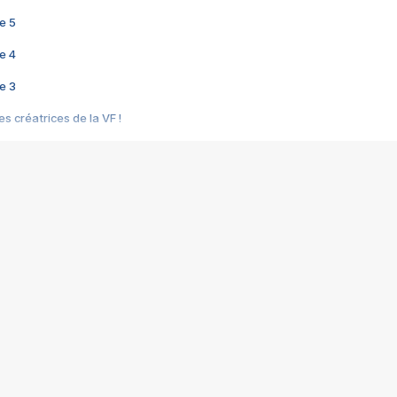
e 5
e 4
e 3
s créatrices de la VF !
e 2
e 1
e Mektoub My Love arrive enfin ! Rencontre avec Shaïn Boumedine et Sal
i : après Toni en famille
elle réalise le bouleversant Dites lui que je l'aime
ais ! Rencontre autour de Vie privée de Rebecca Zlotowski
 de Marguerite, Grave... Rencontre avec Ella Rumpf
 Les Rêveurs, un film intime sur la santé mentale